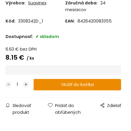
Výrobca:
Suavinex
Záručná doba:
24
mesiacov
Kód:
3308242D_1
EAN:
8426420083355
Dostupnosť:
skladom
6.63
€
bez DPH
8.15
€
ks
Sledovať
Pridať do
Zdielať
produkt
obľúbených