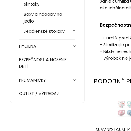
Sanie cumlíka 
slintáky
ako ideálna al
Boxy a nádoby na
jedlo
Bezpečnostn
Jedálenské stoličky
- Cumlík pred
- Sterilizujte
HYGIENA
- Nikdy nenec
- Výrobok nie 
BEZPEČNOSŤ A NOSENIE
DETÍ
PODOBNÉ P
PRE MAMIČKY
OUTLET / VÝPREDAJ
SUAVINEX | CUMLÍ