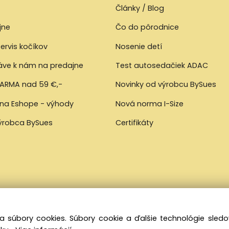
Články / Blog
jne
Čo do pôrodnice
ervis kočíkov
Nosenie detí
ráve k nám na predajne
Test autosedačiek ADAC
ARMA nad 59 €,-
Novinky od výrobcu BySues
 na Eshope - výhody
Nová norma I-Size
výrobca BySues
Certifikáty
a súbory cookies. Súbory cookie a ďalšie technológie sle