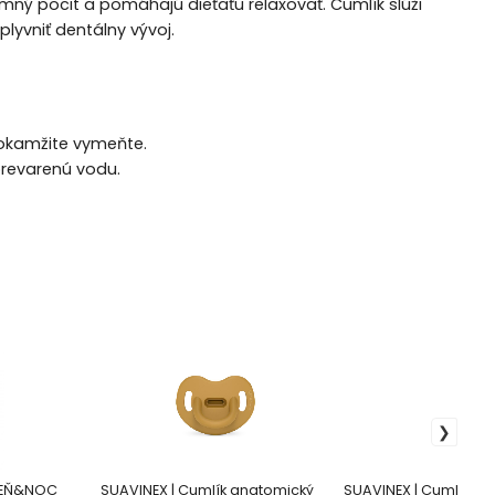
emný pocit a pomáhajú dieťaťu relaxovať. Cumlík slúži
lyvniť dentálny vývoj.
 okamžite vymeňte.
prevarenú vodu.
 DEŇ&NOC
SUAVINEX | Cumlík anatomický
SUAVINEX | Cumlík SX