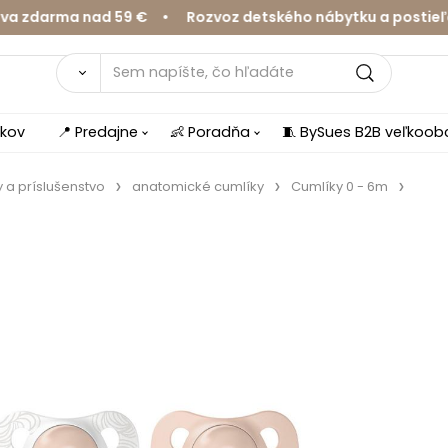
darma nad 59 € • Rozvoz detského nábytku a postieľok v
íkov
📍 Predajne
👶 Poradňa
🧵 BySues B2B veľkoo
 a príslušenstvo
anatomické cumlíky
Cumlíky 0 - 6m