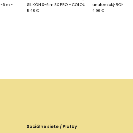
0-6 m -
SILIKÓN 0-6 m SX PRO - COLOUR
anatomický BONHOM
ESSENCE, okrový
5.48 €
SOVIČKA - ružová
4.96 €
Sociálne siete / Platby