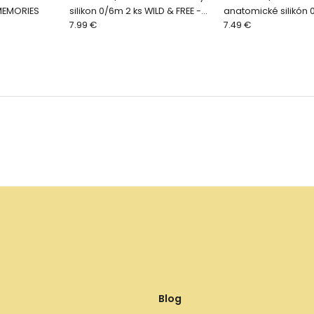
MEMORIES
silikon 0/6m 2 ks WILD & FREE -
anatomické silikón 
modý
7.99 €
modrá veľryba
7.49 €
Blog