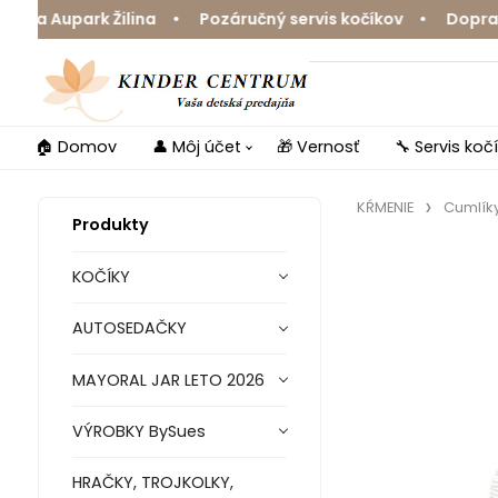
a Aupark Žilina • Pozáručný servis kočíkov • Doprava z
🏠 Domov
👤 Môj účet
🎁 Vernosť
🔧 Servis koč
KŔMENIE
Cumlíky
Produkty
KOČÍKY
AUTOSEDAČKY
MAYORAL JAR LETO 2026
VÝROBKY BySues
HRAČKY, TROJKOLKY,