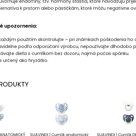
uvoľňuje endorfíny, tzv. hormóny šťastia, ktoré navodzujú príj
ternatíva k prstom alebo pästičkám, ktoré môžu negatívne ovp
é upozornenia:
 každým použitím skontrolujte – pri známkach poškodenia ho
 pravidelne podľa odporúčaní výrobcu, nepoužívajte dlhodobo 
hávajte dieťa s cumlíkom bez dozoru, najmä počas spánku.
je určený ako hryzátko.
RODUKTY
K ANATOMICKÝ
SUAVINEX | Cumlík anatomický
SUAVINEX | Cumlík