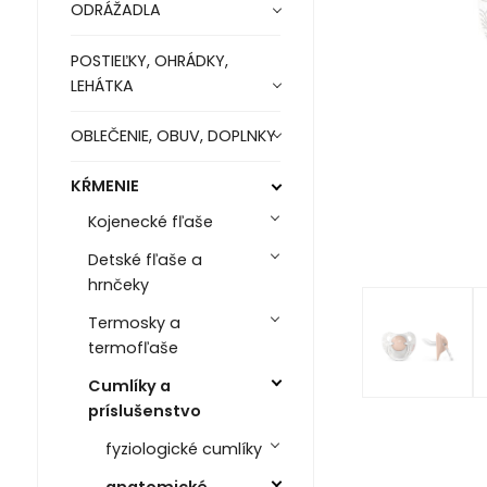
ODRÁŽADLA
POSTIEĽKY, OHRÁDKY,
LEHÁTKA
OBLEČENIE, OBUV, DOPLNKY
KŔMENIE
Kojenecké fľaše
Detské fľaše a
hrnčeky
Termosky a
termofľaše
Cumlíky a
príslušenstvo
fyziologické cumlíky
anatomické