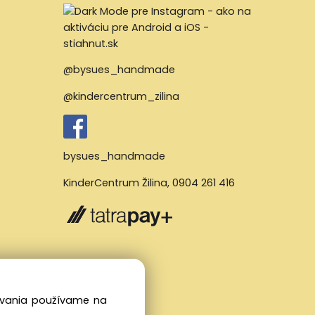
@bysues_handmade
@kindercentrum_zilina
bysues_handmade
KinderCentrum Žilina
,
0904 261 416
dovania používame na