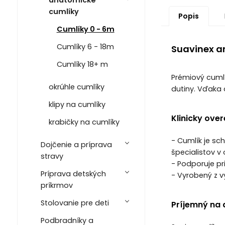
cumlíky
Popis
Cumlíky 0 - 6m
Cumlíky 6 - 18m
Suavinex a
Cumlíky 18+ m
Prémiový cumlí
okrúhle cumlíky
dutiny. Vďaka 
klipy na cumlíky
Klinicky ove
krabičky na cumlíky
- Cumlík je s
Dojčenie a príprava
špecialistov v 
stravy
- Podporuje pr
Príprava detských
- Vyrobený z v
príkrmov
Stolovanie pre deti
Príjemný na 
Podbradníky a