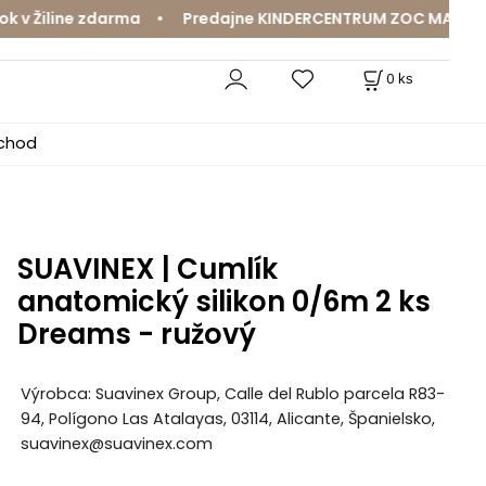
 Žiline zdarma • Predajne KINDERCENTRUM ZOC MAX a Mama
0
ks
bchod
SUAVINEX | Cumlík
anatomický silikon 0/6m 2 ks
Dreams - ružový
Výrobca: Suavinex Group, Calle del Rublo parcela R83-
94, Polígono Las Atalayas, 03114, Alicante, Španielsko,
suavinex@suavinex.com