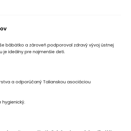
cov
vaše bábätko a zároveň podporoval zdravý vývoj ústnej
je ideálny pre najmenšie deti.
árstva a odporúčaný Talianskou asociáciou
 hygienický.