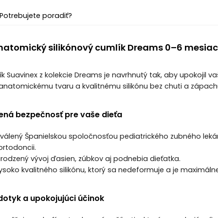
Potrebujete poradiť?
natomický silikónový cumlík Dreams 0–6 mesia
k Suavinex z kolekcie Dreams je navrhnutý tak, aby upokojil 
anatomickému tvaru a kvalitnému silikónu bez chuti a zápachu 
rená bezpečnosť pre vaše dieťa
chválený Španielskou spoločnosťou pediatrického zubného lek
ortodoncii.
irodzený vývoj ďasien, zúbkov aj podnebia dieťatka.
ysoko kvalitného silikónu, ktorý sa nedeformuje a je maximálne
dotyk a upokojujúci účinok