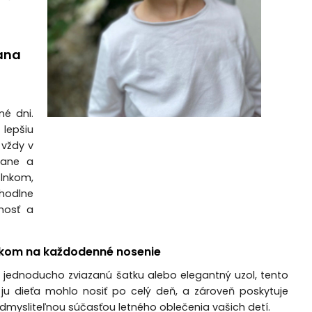
rana
né dni.
lepšiu
 vždy v
rane a
slnkom,
hodlne
čnosť a
lnkom na každodenné nosenie
e o jednoducho zviazanú šatku alebo elegantný uzol, tento
ju dieťa mohlo nosiť po celý deň, a zároveň poskytuje
mysliteľnou súčasťou letného oblečenia vašich detí.