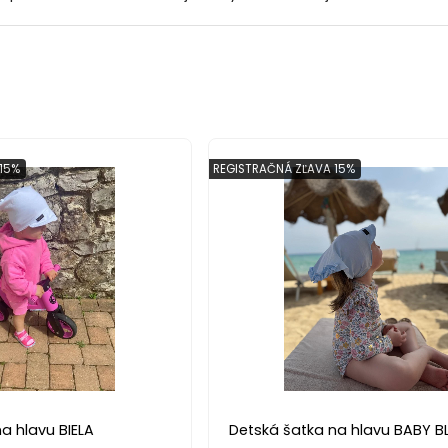
15%
REGISTRAČNÁ ZĽAVA 15%
a hlavu BIELA
Detská šatka na hlavu BABY B