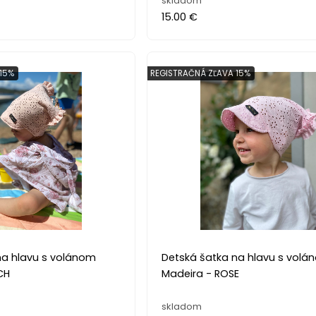
skladom
15.00 €
15%
REGISTRAČNÁ ZĽAVA 15%
na hlavu s volánom
Detská šatka na hlavu s volá
CH
Madeira - ROSE
skladom