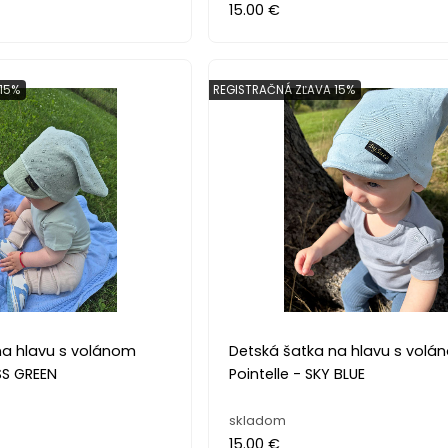
15.00 €
15%
REGISTRAČNÁ ZĽAVA 15%
na hlavu s volánom
Detská šatka na hlavu s volá
SS GREEN
Pointelle - SKY BLUE
skladom
15.00 €