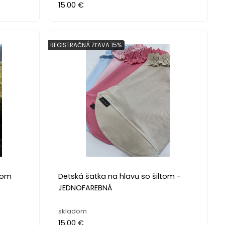
15.00 €
REGISTRAČNÁ ZĽAVA 15%
nom
Detská šatka na hlavu so šiltom -
JEDNOFAREBNÁ
skladom
15.00 €