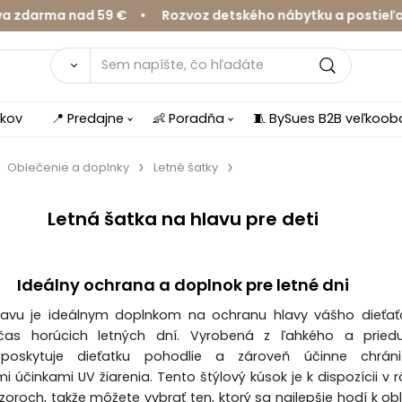
ma nad 59 € • Rozvoz detského nábytku a postieľok v Ži
íkov
📍 Predajne
👶 Poradňa
🧵 BySues B2B veľkoo
Oblečenie a doplnky
Letné šatky
Letná šatka na hlavu pre deti
Ideálny ochrana a doplnok pre letné dni
lavu je ideálnym doplnkom na ochranu hlavy vášho dieťať
as horúcich letných dní. Vyrobená z ľahkého a pried
 poskytuje dieťatku pohodlie a zároveň účinne chrán
i účinkami UV žiarenia. Tento štýlový kúsok je k dispozícii v 
zoroch, takže môžete vybrať ten, ktorý sa najlepšie hodí k ob