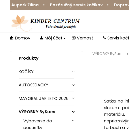
upark Žilina • Pozáručný servis kočíkov • Doprava zdar
🏠 Domov
👤 Môj účet
🎁 Vernosť
🔧 Servis koč
VÝROBKY BySues
Produkty
KOČÍKY
AUTOSEDAČKY
MAYORAL JAR LETO 2026
Šatka na h
slnkom poč
VÝROBKY BySues
materiálu,
nepriaznivým
Vybavenie do
farbách a v
postieľky