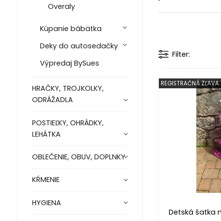
Overaly
Kúpanie bábätka
Deky do autosedačky
Filter
Výpredaj BySues
REGISTRAČNÁ ZĽAVA 
HRAČKY, TROJKOLKY,
ODRÁŽADLA
POSTIEĽKY, OHRÁDKY,
LEHÁTKA
OBLEČENIE, OBUV, DOPLNKY
KŔMENIE
HYGIENA
Detská šatka n