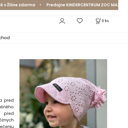
line zdarma • Predajne KINDERCENTRUM ZOC MAX a MamaJa 
0
ks
bchod
a pred
ušného
i pred
rôznych
lečeniu