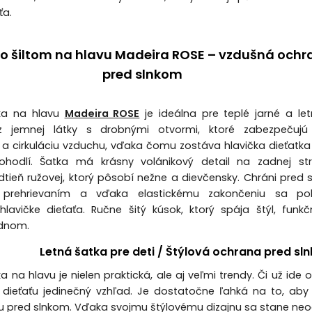
ťa.
so šiltom na hlavu Madeira ROSE – vzdušná och
pred slnkom
ka na hlavu
Madeira ROSE
je ideálna pre teplé jarné a let
 jemnej látky s drobnými otvormi, ktoré zabezpečujú 
 a cirkuláciu vzduchu, vďaka čomu zostáva hlavička dieťatka
hodlí. Šatka má krásny volánikový detail na zadnej st
tieň ružovej, ktorý pôsobí nežne a dievčensky. Chráni pred 
 prehrievaním a vďaka elastickému zakončeniu sa po
hlavičke dieťaťa. Ručne šitý kúsok, ktorý spája štýl, funk
ednom.
Letná šatka pre deti / Štýlová ochrana pred s
a na hlavu je nielen praktická, ale aj veľmi trendy. Či už id
ieťaťu jedinečný vzhľad. Je dostatočne ľahká na to, aby 
 pred slnkom. Vďaka svojmu štýlovému dizajnu sa stane neod