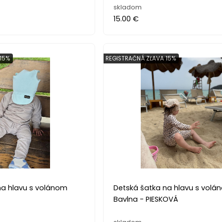
skladom
15.00 €
15%
REGISTRAČNÁ ZĽAVA 15%
na hlavu s volánom
Detská šatka na hlavu s volá
Bavlna - PIESKOVÁ