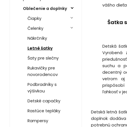
vášho dieťa
Oblečenie a doplnky
Čiapky
Šatka 
Čelenky
Nákrčníky
Detská šat
Letné šatky
Vyrobená z
Šaty pre slečny
priedušnosť
suchu a po
Rukavičky pre
decentný od
novorodencov
vetrom aj
Podbradníky s
prispôsobí 
výšivkou
ľahkosť v j
Detské capačky
Rastúce tepláky
Detská letná šatk
doplnok dodáva d
Rampersy
potrebnú ochranu