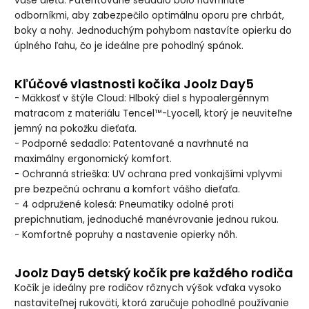
vaše dieťa. Patentované sedadlo bolo navrhnuté
odborníkmi, aby zabezpečilo optimálnu oporu pre chrbát,
boky a nohy. Jednoduchým pohybom nastavíte opierku do
úplného ľahu, čo je ideálne pre pohodlný spánok.
Kľúčové vlastnosti kočíka Joolz Day5
- Mäkkosť v štýle Cloud: Hlboký diel s hypoalergénnym
matracom z materiálu Tencel™-Lyocell, ktorý je neuviteľne
jemný na pokožku dieťaťa.
- Podporné sedadlo: Patentované a navrhnuté na
maximálny ergonomický komfort.
- Ochranná strieška: UV ochrana pred vonkajšími vplyvmi
pre bezpečnú ochranu a komfort vášho dieťaťa.
- 4 odpružené kolesá: Pneumatiky odolné proti
prepichnutiam, jednoduché manévrovanie jednou rukou.
- Komfortné popruhy a nastavenie opierky nôh.
Joolz Day5 detský kočík pre každého rodiča
Kočík je ideálny pre rodičov rôznych výšok vďaka vysoko
nastaviteľnej rukoväti, ktorá zaručuje pohodlné používanie