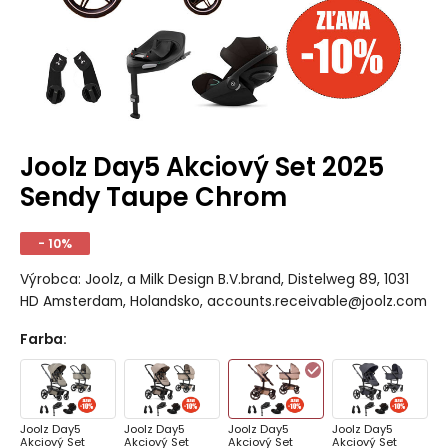
Joolz Day5 Akciový Set 2025
Sendy Taupe Chrom
- 10%
Výrobca: Joolz, a Milk Design B.V.brand, Distelweg 89, 1031
HD Amsterdam, Holandsko, accounts.receivable@joolz.com
Farba
:
Joolz Day5
Joolz Day5
Joolz Day5
Joolz Day5
Akciový Set
Akciový Set
Akciový Set
Akciový Set