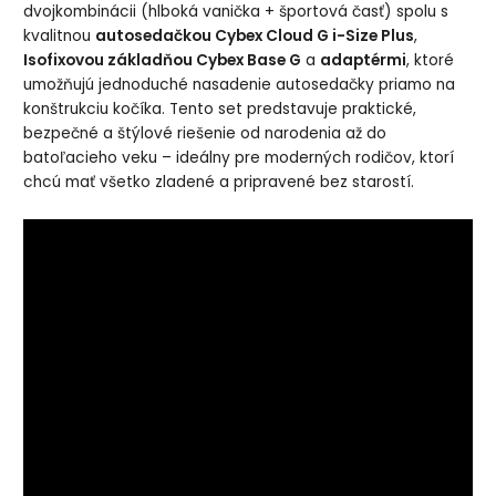
dvojkombinácii (hlboká vanička + športová časť) spolu s
kvalitnou
autosedačkou Cybex Cloud G i-Size Plus
,
Isofixovou základňou Cybex Base G
a
adaptérmi
, ktoré
umožňujú jednoduché nasadenie autosedačky priamo na
konštrukciu kočíka. Tento set predstavuje praktické,
bezpečné a štýlové riešenie od narodenia až do
batoľacieho veku – ideálny pre moderných rodičov, ktorí
chcú mať všetko zladené a pripravené bez starostí.