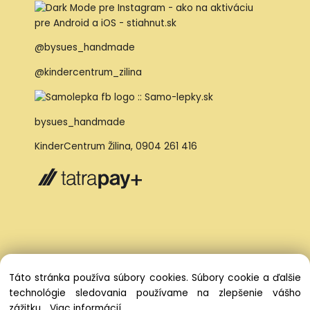
@bysues_handmade
@kindercentrum_zilina
bysues_handmade
KinderCentrum Žilina
,
0904 261 416
Táto stránka používa súbory cookies. Súbory cookie a ďalšie
technológie sledovania používame na zlepšenie vášho
zážitku...
Viac informácií