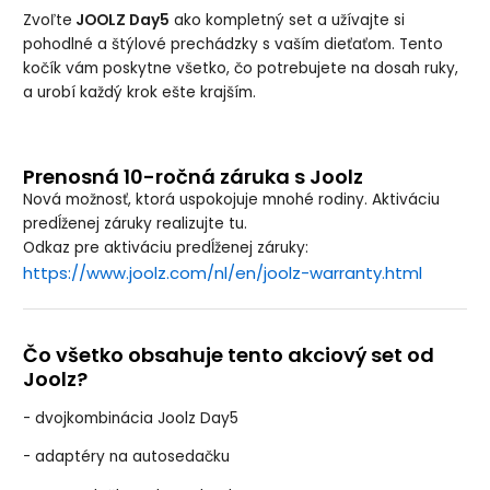
Zvoľte
JOOLZ Day5
ako kompletný set a užívajte si
pohodlné a štýlové prechádzky s vaším dieťaťom. Tento
kočík vám poskytne všetko, čo potrebujete na dosah ruky,
a urobí každý krok ešte krajším.
Prenosná 10-ročná záruka s Joolz
Nová možnosť, ktorá uspokojuje mnohé rodiny. Aktiváciu
predĺženej záruky realizujte tu.
Odkaz pre aktiváciu predĺženej záruky:
https://www.joolz.com/nl/en/joolz-warranty.html
Čo všetko obsahuje tento akciový set od
Joolz?
- dvojkombinácia Joolz Day5
- adaptéry na autosedačku