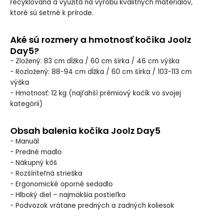
recyklovaná a využitá na výrobu kvalitných materiálov,
ktoré sú šetrné k prírode.
Aké sú rozmery a hmotnosť kočíka Joolz
Day5?
- Zložený: 83 cm dĺžka / 60 cm šírka / 46 cm výška
- Rozložený: 88-94 cm dĺžka / 60 cm šírka / 103-113 cm
výška
- Hmotnosť: 12 kg (najľahší prémiový kočík vo svojej
kategórii)
Obsah balenia kočíka Joolz Day5
- Manuál
- Predné madlo
- Nákupný kôš
- Rozšíriteľná strieška
- Ergonomické oporné sedadlo
- Hlboký diel – najmäkšia postieľka
- Podvozok vrátane predných a zadných koliesok