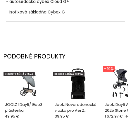
- autosedačka cybex Cloud G+
- isofixová základňa Cybex G
PODOBNÉ PRODUKTY
- 10%
REGISTRAČNÁ ZĽAVA
REGISTRAČNÁ ZĽAVA
JOOLZ | Day5/ Geo3
Joolz Novorodenecká
Joolz Day5 Ak
pláštenka
vložka pro Aer2
2025 Stone G
49.95 €
/+//Day5 | Space black
39.95 €
1 672.97 €
1 