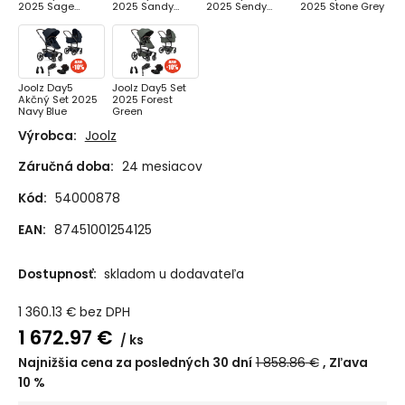
2025 Sage
2025 Sandy
2025 Sendy
2025 Stone Grey
Green
Taupe
Taupe Chrom
Joolz Day5
Joolz Day5 Set
Akčný Set 2025
2025 Forest
Navy Blue
Green
Výrobca:
Joolz
Záručná doba:
24 mesiacov
Kód:
54000878
EAN:
87451001254125
Dostupnosť:
skladom u dodavateľa
1 360.13
€
bez DPH
1 672.97
€
ks
Najnižšia cena za posledných 30 dní
1 858.86
€
Zľava
10
%