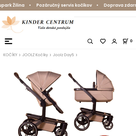
rk Žilina • Pozáručný servis kočíkov • Doprava zdarma 
0
KOČÍKY
JOOLZ Kočíky
Joolz Day5