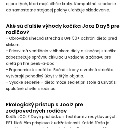
aj pre tých, ktorí majú dlhšie kroky. Kompaktné skladanie
do samostatne stojacej polohy uľahčuje skladovanie.
Aké sú ďalšie výhody kočíka Jooz Day5 pre
rodičov?
- Obrovská slnečná strecha s UPF 50+ ochráni dieťa pred
slnkom.
- Priesvitná ventilácia v hlbokom diely a slnečnej strieške
zabezpečuje správnu cirkuláciu vzduchu a zábavu pre
dieťa pri hre peek-a-boo.
- Ergonomické sedátko: Bočné strany a vrchná strieška
vytvárajú pohodlný úkryt v štýle objatia.
- Vysoké sedenie – dieťa môže sedieť pri stole a užívať si
spoločné chvíle s rodinou.
Ekologický prístup s Joolz pre
zodpovedných rodičov
Kočík JOOLZ Day5 prichádza s textíliami z recyklovaných
PET fliaš, čím prispieva k udržateľnosti. Každá fľaša je