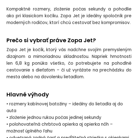
Kompaktné rozmery, zloženie počas sekundy a pohodlie
ako pri klasickom kočíku. Zopa Jet je ideálny spoločník pre
moderných rodičov, ktorí chcú cestovať bez kompromisov.
Prečo si vybrať práve Zopa Jet?
Zopa Jet je kočík, ktorý vás nadchne svojím premysleným
dizajnom a mimoriadnou skladnosťou. Napriek hmotnosti
len 6,8 kg ponúka všetko, čo potrebujete na pohodlné
cestovanie s dieťaťom – či už vyrážate na prechádzku do
mesta alebo na dovolenku lietadlom.
Hlavné výhody
• rozmery kabínovej batožiny – ideálny do lietadla aj do
auta
• zloženie jednou rukou počas jedinej sekundy
• polohovateľná chrbtová opierka aj opierka nôh –
možnosť úplného ľahu
• odvetraná zadná časť a predĺžiteľná strieška s okienkami