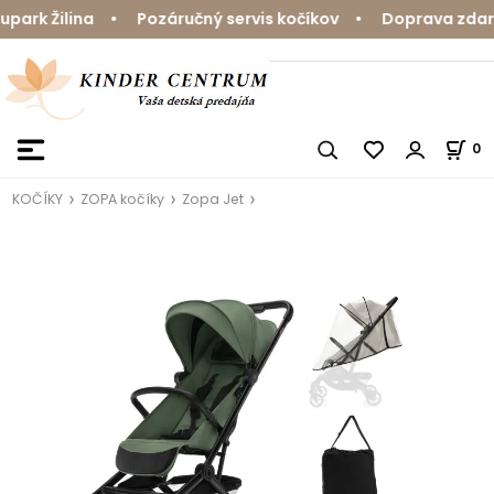
rk Žilina • Pozáručný servis kočíkov • Doprava zdarma 
0
KOČÍKY
ZOPA kočíky
Zopa Jet