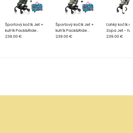
Športový kočík Jet +
Športový kočík Jet +
Ľahký kočík do
kufrík Pack&Ride
kufrík Pack&Ride
Zopa Jet - IV
ZDARMA, Rocky Green
239.00 €
ZDARMA, Boss Grey
239.00 €
239.00 €