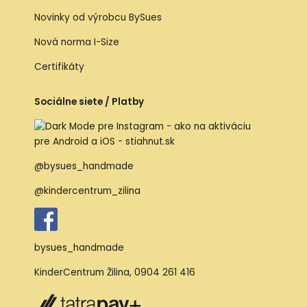
Novinky od výrobcu BySues
Nová norma I-Size
Certifikáty
Sociálne siete / Platby
@bysues_handmade
@kindercentrum_zilina
bysues_handmade
KinderCentrum Žilina
,
0904 261 416