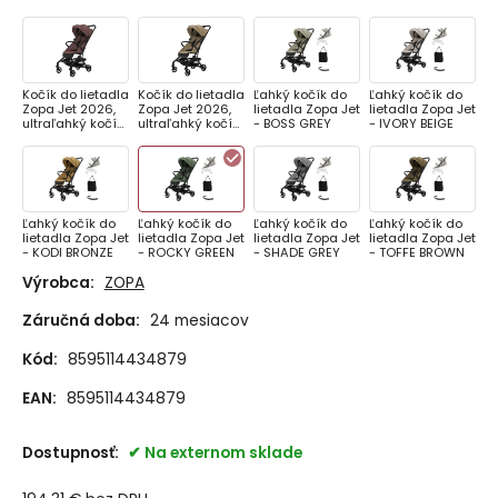
Kočík do lietadla
Kočík do lietadla
Ľahký kočík do
Ľahký kočík do
Zopa Jet 2026,
Zopa Jet 2026,
lietadla Zopa Jet
lietadla Zopa Jet
ultraľahký kočík
ultraľahký kočík
- BOSS GREY
- IVORY BEIGE
| Amber brown
| Latte Beige
Ľahký kočík do
Ľahký kočík do
Ľahký kočík do
Ľahký kočík do
lietadla Zopa Jet
lietadla Zopa Jet
lietadla Zopa Jet
lietadla Zopa Jet
- KODI BRONZE
- ROCKY GREEN
- SHADE GREY
- TOFFE BROWN
Výrobca:
ZOPA
Záručná doba:
24 mesiacov
Kód:
8595114434879
EAN:
8595114434879
Dostupnosť:
Na externom sklade