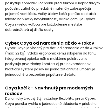
poskytuje spoľahlivú ochranu pred slnkom a nepriaznivým
počasím, zatiaľ čo priedušné materiály zabezpečujú
príjemnú ventiláciu. Veľký úložný košík ponúka dostatok
miesta na všetky nevyhnutnosti, vďaka čomu je Cybex
Coya skvelou voľbou pre každodenné mestské
dobrodružstvá aj dlhšie cesty.
Cybex Coya od narodenia až do 4 rokov
Cybex Coya je vhodný pre deti od narodenia až do 4 rokov
(max. 22 kg). Vďaka ergonomickému sklopeniu do ľahu,
integrovanej opierke nôh a mäkkému polstrovaniu
poskytuje prvotriedny komfort aj pre novorodencov.
Praktický systém pásov na jedno zatiahnutie umožňuje
jednoduché a bezpečné pripútanie dieťaťa.
Coya kočík - Navrhnutý pre moderných
rodičov
Dynamický životný štýl vyžaduje flexibilitu, preto Cybex
Coya ponúka rýchle a jednoduché skladanie v priebehu