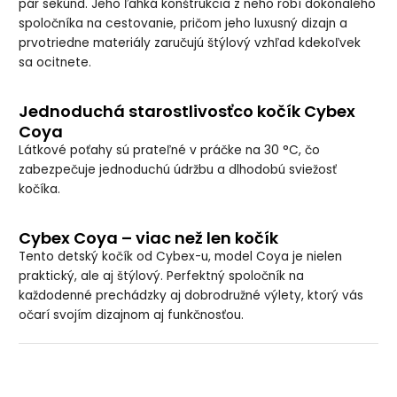
pár sekúnd. Jeho ľahká konštrukcia z neho robí dokonalého
spoločníka na cestovanie, pričom jeho luxusný dizajn a
prvotriedne materiály zaručujú štýlový vzhľad kdekoľvek
sa ocitnete.
Jednoduchá starostlivosťco kočík Cybex
Coya
Látkové poťahy sú prateľné v práčke na 30 °C, čo
zabezpečuje jednoduchú údržbu a dlhodobú sviežosť
kočíka.
Cybex Coya – viac než len kočík
Tento detský kočík od Cybex-u, model Coya je nielen
praktický, ale aj štýlový. Perfektný spoločník na
každodenné prechádzky aj dobrodružné výlety, ktorý vás
očarí svojím dizajnom aj funkčnosťou.