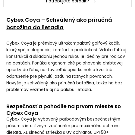
Potrebujete poradiť?
Cybex Coya – Schválený ako príručná
batožina do lietadla
Cybex Coya je prémiový ultrakompaktný golfový kočík,
ktorý spája eleganciu, komfort a praktickosť. Vďaka ľahkej
konštrukcii a skladaniu jednou rukou je ideálny pre rodičov
na cestách. Ponúka ergonomické polohovanie chrbtovej
opierky do ľahu, nastaviteľnú opierku nôh a kvalitné
odpruženie pre plynulú jazdu na rôznych povrchoch.
Navyše je schválený ako príručná batožina, takže ho bez
problémov vezmete aj na palubu lietadla.
Bezpečnosť a pohodlie na prvom mieste so
Cybex Coya
Cybex Coya je vybavený päťbodovým bezpečnostným
pásom s intuitívnym zapínaním pre maximálnu ochranu
dieťaťa. XL slnečná strieška s UV ochranou UPF50+