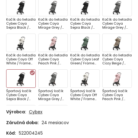
Kočík do lietadla
Kočík do lietadla
Kočík do lietadla
Kočík do lietadla
Cybex Coya
Cybex Coya
Cybex Coya
Cybex Coya
Sepia Black /
Mirage Grey /
Sepia Black /
Mirage Grey /
Frame Chrom
Frame Chrom
Frame Black
Frame Black
Kočík do lietadla
Kočík do lietadla
Kočík do lietadla
Kočík do lietadla
Cybex Coya Off
Cybex Coya
Cybex Coya Leaf
Cybex Coya
White / Frame
Peach Pink /
Green/ Frame
Cozy Beige /
Black
Frame Black
Black
Frame Black
Športový kočík
Športový kočík
Športový kočík
Športový kočík
Cybex Coya
Cybex Coya
Cybex Coya Off
Cybex Coya
Sepia Black /
Mirage Grey /
White / Frame
Peach Pink /
Frame RoseGold
Frame RoseGold
RoseGold
Frame RoseGold
Výrobca:
Cybex
Záručná doba:
24 mesiacov
Športový kočík
Športový kočík
Cybex Coya Leaf
Cybex Coya
Kód:
522004245
Green / Frame
Cozy Beige /