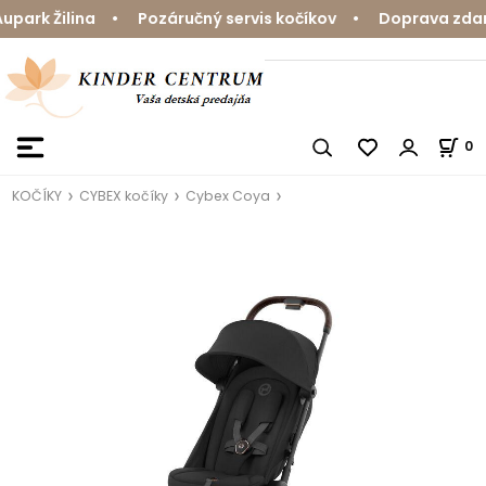
ark Žilina • Pozáručný servis kočíkov • Doprava zdarma
0
KOČÍKY
CYBEX kočíky
Cybex Coya