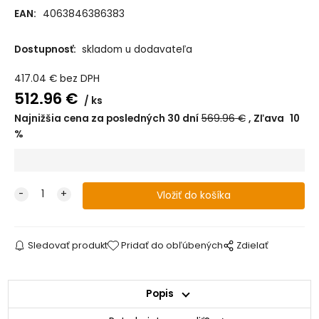
RoseGold
Frame RoseGold
EAN:
4063846386383
Dostupnosť:
skladom u dodavateľa
417.04
€
bez DPH
512.96
€
ks
Najnižšia cena za posledných 30 dní
569.96
€
Zľava
10
%
Sledovať produkt
Pridať do obľúbených
Zdielať
Popis