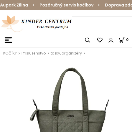
park Žilina • Pozáručný servis kočíkov • Doprava zdarm
0
KOČÍKY
Príslušenstvo
tašky, organizéry