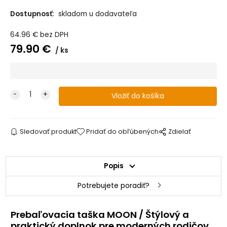
Dostupnosť:
skladom u dodavateľa
64.96
€
bez DPH
79.90
€
ks
Sledovať produkt
Pridať do obľúbených
Zdielať
Popis
Potrebujete poradiť?
Prebaľovacia taška MOON / Štýlový a
praktický doplnok pre moderných rodičov