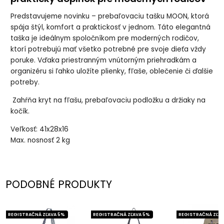
Predstavujeme novinku – prebaľovaciu tašku MOON, ktorá
spája štýl, komfort a praktickosť v jednom. Táto elegantná
taška je ideálnym spoločníkom pre moderných rodičov,
ktorí potrebujú mať všetko potrebné pre svoje dieťa vždy
poruke. Vďaka priestranným vnútorným priehradkám a
organizéru si ľahko uložíte plienky, fľaše, oblečenie či ďalšie
potreby.
Zahŕňa kryt na fľašu, prebaľovaciu podložku a držiaky na
kočík.
Veľkosť: 41x28x16
Max. nosnosť 2 kg
PODOBNÉ PRODUKTY
REGISTRAČNÁ ZĽAVA 5%
REGISTRAČNÁ ZĽAVA 5%
REGISTRAČNÁ ZĽAV