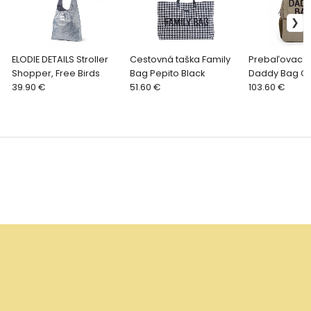
ELODIE DETAILS Stroller
Cestovná taška Family
Prebaľovací 
Shopper, Free Birds
Bag Pepito Black
Daddy Bag C
39.90 €
51.60 €
Khaki
103.60 €