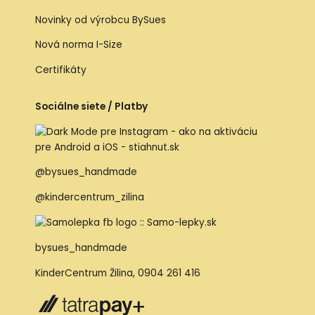
Novinky od výrobcu BySues
Nová norma I-Size
Certifikáty
Sociálne siete / Platby
@bysues_handmade
@kindercentrum_zilina
bysues_handmade
KinderCentrum Žilina
,
0904 261 416