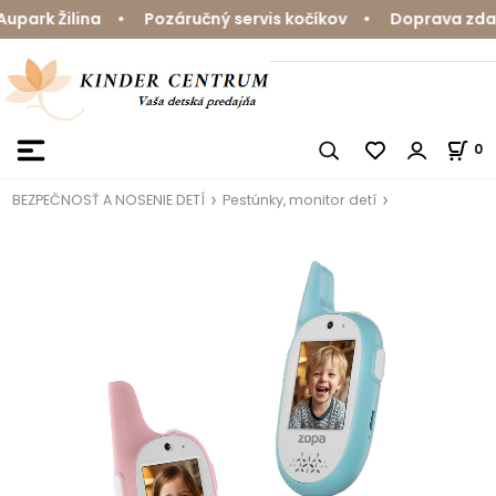
park Žilina • Pozáručný servis kočíkov • Doprava zdarm
0
BEZPEČNOSŤ A NOSENIE DETÍ
Pestúnky, monitor detí