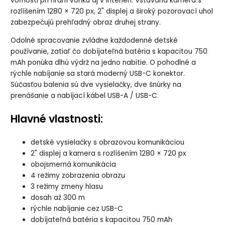
voľnosti pri hraní vonku aj v interiéri. Vstavaná kamera s
rozlíšením 1280 × 720 px, 2" displej a široký pozorovací uhol
zabezpečujú prehľadný obraz druhej strany.
Odolné spracovanie zvládne každodenné detské
používanie, zatiaľ čo dobíjateľná batéria s kapacitou 750
mAh ponúka dlhú výdrž na jedno nabitie. O pohodlné a
rýchle nabíjanie sa stará moderný USB-C konektor.
Súčasťou balenia sú dve vysielačky, dve šnúrky na
prenášanie a nabíjací kábel USB-A / USB-C.
Hlavné vlastnosti:
detské vysielačky s obrazovou komunikáciou
2" displej a kamera s rozlíšením 1280 × 720 px
obojsmerná komunikácia
4 režimy zobrazenia obrazu
3 režimy zmeny hlasu
dosah až 300 m
rýchle nabíjanie cez USB-C
dobíjateľná batéria s kapacitou 750 mAh