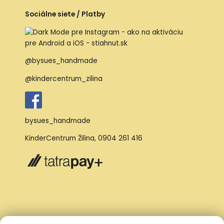
Sociálne siete / Platby
@bysues_handmade
@kindercentrum_zilina
bysues_handmade
KinderCentrum Žilina
,
0904 261 416