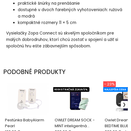
praktické šnúrky na prenášanie
dostupné v dvoch farebných vyhotoveniach: ružová
a modrá
kompaktné rozmery 11 × 5 cm
Vysielačky Zopa Connect sú skvelým spoločníkom pre
malých dobrodruhov, ktorí chcú zostať v spojení a užiť si
spoločnú hru ešte zábavnejším spôsobom.
PODOBNÉ PRODUKTY
- 23%
REGISTRAČNÁ ZĽAVA 5%
NAJLEPŠIA CENA
Pestúnka BabyAlarm
OWLET DREAM SOCK -
Owlet Dream
Pearl
MINT inteligentná
BEDTIME BLUE