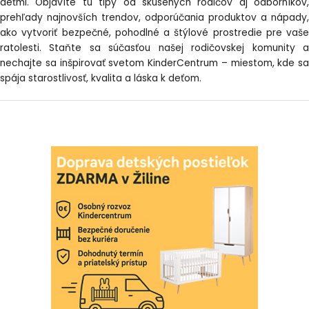
deťmi. Objavíte tu tipy od skúsených rodičov aj odborníkov,
prehľady najnovších trendov, odporúčania produktov a nápady,
ako vytvoriť bezpečné, pohodlné a štýlové prostredie pre vaše
ratolesti. Staňte sa súčasťou našej rodičovskej komunity a
nechajte sa inšpirovať svetom KinderCentrum – miestom, kde sa
spája starostlivosť, kvalita a láska k deťom.