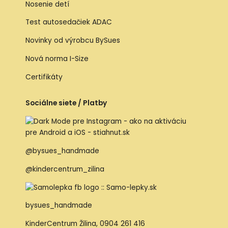
Nosenie detí
Test autosedačiek ADAC
Novinky od výrobcu BySues
Nová norma I-Size
Certifikáty
Sociálne siete / Platby
@bysues_handmade
@kindercentrum_zilina
bysues_handmade
KinderCentrum Žilina
,
0904 261 416