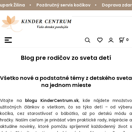
rk Žilina • Pozáručný servis kočíkov • Doprava zdarma 
0
Blog pre rodičov zo sveta detí
Všetko nové a podstatné témy z detského sveta
na jednom mieste
Vitajte na
blogu KinderCentrum.sk
, kde nájdete množstvo
užitočných článkov o všetkom, čo sa týka detí – od výberu
kočíka, cez starostlivosť o bábätko, až po detskú módu a
hračky. Naším cieľom je prinášať vám praktické rady, inšpirácie a
aktuálne novinky, ktoré pomôžu spríjemniť každodenný život s