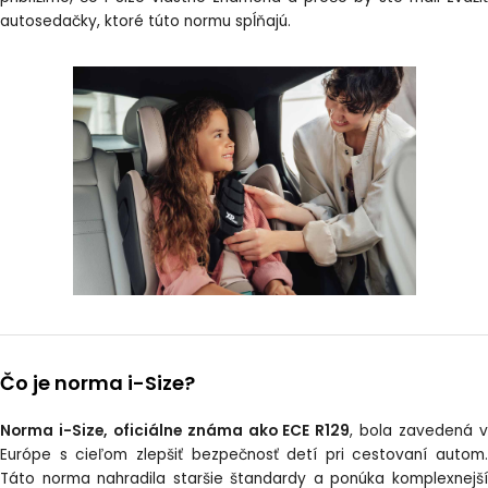
autosedačky, ktoré túto normu spĺňajú.
Čo je norma i-Size?
Norma i-Size, oficiálne známa ako ECE R129
, bola zavedená 
Európe s cieľom zlepšiť bezpečnosť detí pri cestovaní autom.
Táto norma nahradila staršie štandardy a ponúka komplexnejší