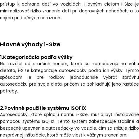
prístup k ochrane detí vo vozidlách. Hlavným cieľom i-Size je
minimalizovať riziko zranenia detí pri dopravných nehodách, a to
najmä pri bočných nárazoch.
Hlavné výhody i-Size
1.Kategorizácia podľa výšky
Na rozdiel od starších noriem, ktoré sa zameriavajú na váhu
dieťaťa, i-Size kategorizuje autosedačky podľa ich výšky. Týmto
spôsobom je pre rodičov jednoduchšie vybrať správnu
autosedačku pre svoje dieťa, pričom sa zohľadňujú jeho rastúce
potreby.
2.Povinné použitie systému ISOFIX
Autosedačky, ktoré spĺňajú normu i-Size, musia byť inštalované
pomocou systému ISOFIX. Tento systém zabezpečuje stabilné a
bezpečné upevnenie autosedačky vo vozidle, čím sa znižuje riziko
nesprávnej inštalácie, ktorá môže viesť k vážnym zraneniam.