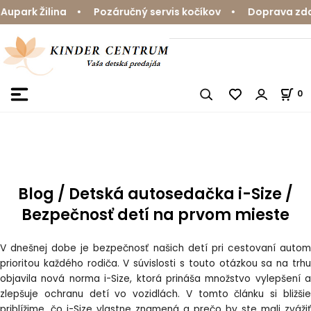
park Žilina • Pozáručný servis kočíkov • Doprava zdarm
0
Blog / Detská autosedačka i-Size /
Bezpečnosť detí na prvom mieste
V dnešnej dobe je bezpečnosť našich detí pri cestovaní autom
prioritou každého rodiča. V súvislosti s touto otázkou sa na trhu
objavila nová norma i-Size, ktorá prináša množstvo vylepšení a
zlepšuje ochranu detí vo vozidlách. V tomto článku si bližšie
priblížime, čo i-Size vlastne znamená a prečo by ste mali zvážiť