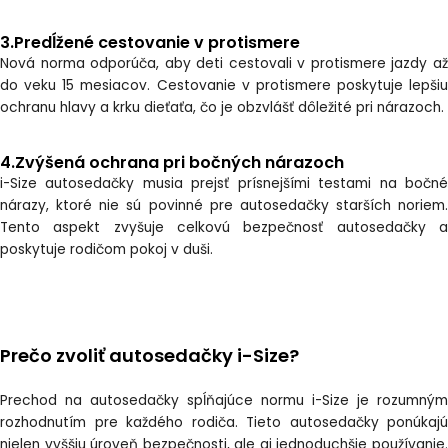
3.Predĺžené cestovanie v protismere
Nová norma odporúča, aby deti cestovali v protismere jazdy až
do veku 15 mesiacov. Cestovanie v protismere poskytuje lepšiu
ochranu hlavy a krku dieťaťa, čo je obzvlášť dôležité pri nárazoch.
4.Zvýšená ochrana pri bočných nárazoch
i-Size autosedačky musia prejsť prísnejšími testami na bočné
nárazy, ktoré nie sú povinné pre autosedačky starších noriem.
Tento aspekt zvyšuje celkovú bezpečnosť autosedačky a
poskytuje rodičom pokoj v duši.
Prečo zvoliť autosedačky i-Size?
Prechod na autosedačky spĺňajúce normu i-Size je rozumným
rozhodnutím pre každého rodiča. Tieto autosedačky ponúkajú
nielen vyššiu úroveň bezpečnosti, ale aj jednoduchšie používanie.