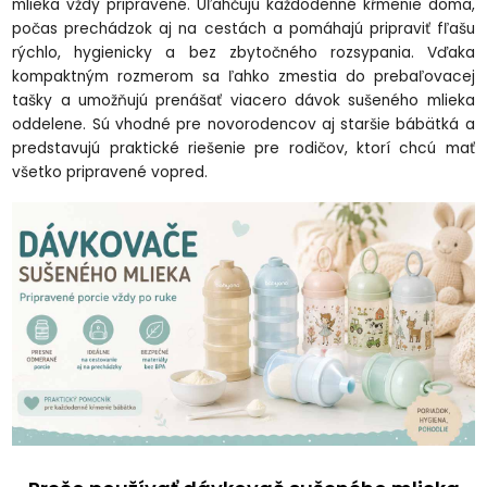
mlieka vždy pripravené. Uľahčujú každodenné kŕmenie doma,
počas prechádzok aj na cestách a pomáhajú pripraviť fľašu
rýchlo, hygienicky a bez zbytočného rozsypania. Vďaka
kompaktným rozmerom sa ľahko zmestia do prebaľovacej
tašky a umožňujú prenášať viacero dávok sušeného mlieka
oddelene. Sú vhodné pre novorodencov aj staršie bábätká a
predstavujú praktické riešenie pre rodičov, ktorí chcú mať
všetko pripravené vopred.