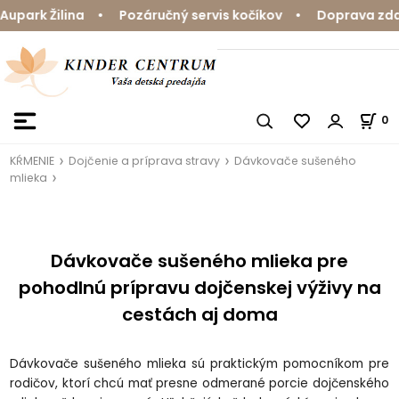
park Žilina • Pozáručný servis kočíkov • Doprava zdarm
0
KŔMENIE
Dojčenie a príprava stravy
Dávkovače sušeného
mlieka
Dávkovače sušeného mlieka pre
pohodlnú prípravu dojčenskej výživy na
cestách aj doma
Dávkovače sušeného mlieka sú praktickým pomocníkom pre
rodičov, ktorí chcú mať presne odmerané porcie dojčenského