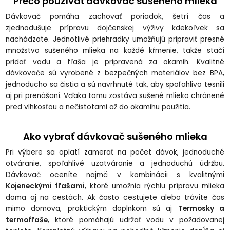
Prečo používať dávkovač sušeného mlieka
Dávkovač pomáha zachovať poriadok, šetrí čas a
zjednodušuje prípravu dojčenskej výživy kdekoľvek sa
nachádzate. Jednotlivé priehradky umožňujú pripraviť presné
množstvo sušeného mlieka na každé kŕmenie, takže stačí
pridať vodu a fľaša je pripravená za okamih. Kvalitné
dávkovače sú vyrobené z bezpečných materiálov bez BPA,
jednoducho sa čistia a sú navrhnuté tak, aby spoľahlivo tesnili
aj pri prenášaní. Vďaka tomu zostáva sušené mlieko chránené
pred vlhkosťou a nečistotami až do okamihu použitia.
Ako vybrať dávkovač sušeného mlieka
Pri výbere sa oplatí zamerať na počet dávok, jednoduché
otváranie, spoľahlivé uzatváranie a jednoduchú údržbu.
Dávkovač oceníte najmä v kombinácii s kvalitnými
Kojeneckými fľašami
, ktoré umožnia rýchlu prípravu mlieka
doma aj na cestách. Ak často cestujete alebo trávite čas
mimo domova, praktickým doplnkom sú aj
Termosky a
termofľaše
, ktoré pomáhajú udržať vodu v požadovanej