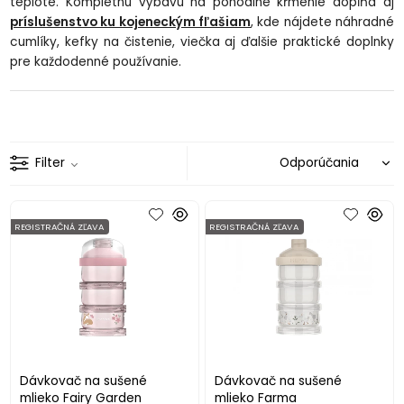
teplote. Kompletnú výbavu na pohodlné kŕmenie dopĺňa aj
príslušenstvo ku kojeneckým fľašiam
, kde nájdete náhradné
cumlíky, kefky na čistenie, viečka aj ďalšie praktické doplnky
pre každodenné používanie.
Filter
REGISTRAČNÁ ZĽAVA
REGISTRAČNÁ ZĽAVA
Dávkovač na sušené
Dávkovač na sušené
mlieko Fairy Garden
mlieko Farma