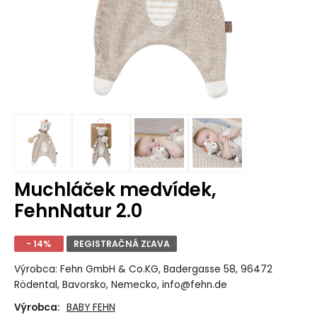
Muchláček medvídek,
FehnNatur 2.0
- 14%
REGISTRAČNÁ ZĽAVA
Výrobca: Fehn GmbH & Co.KG, Badergasse 58, 96472
Rödental, Bavorsko, Nemecko, info@fehn.de
Výrobca:
BABY FEHN