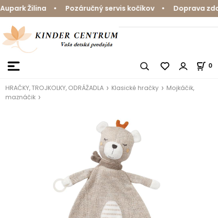
park Žilina • Pozáručný servis kočíkov • Doprava zdarm
0
HRAČKY, TROJKOLKY, ODRÁŽADLA
Klasické hračky
Mojkáčik,
maznáčik