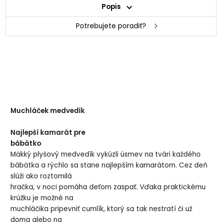
Popis
Potrebujete poradiť?
Muchláček medvedík
Najlepší kamarát pre
bábätko
Mäkký plyšový medvedík vykúzli úsmev na tvári každého
bábätka a rýchlo sa stane najlepším kamarátom. Cez deň
slúži ako roztomilá
hračka, v noci pomáha deťom zaspať. Vďaka praktickému
krúžku je možné na
muchláčika pripevniť cumlík, ktorý sa tak nestratí či už
doma alebo na