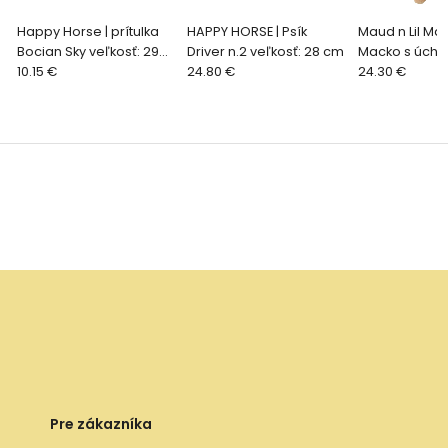
Happy Horse | prítulka
HAPPY HORSE | Psík
Maud n Lil Ma
Bocian Sky veľkosť: 29
Driver n.2 veľkosť: 28 cm
Macko s úchy
cm
10.15 €
24.80 €
hnedý
24.30 €
Pre zákazníka