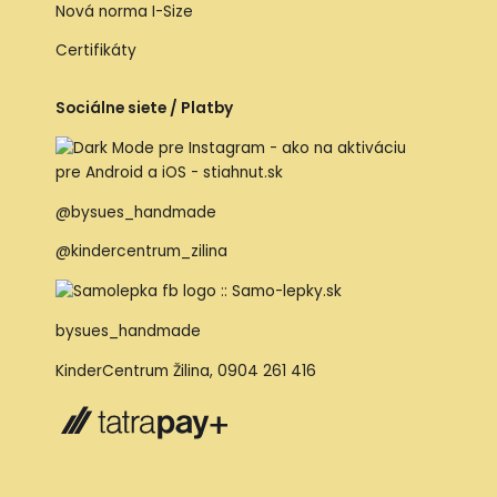
Nová norma I-Size
Certifikáty
Sociálne siete / Platby
@bysues_handmade
@kindercentrum_zilina
bysues_handmade
KinderCentrum Žilina
,
0904 261 416