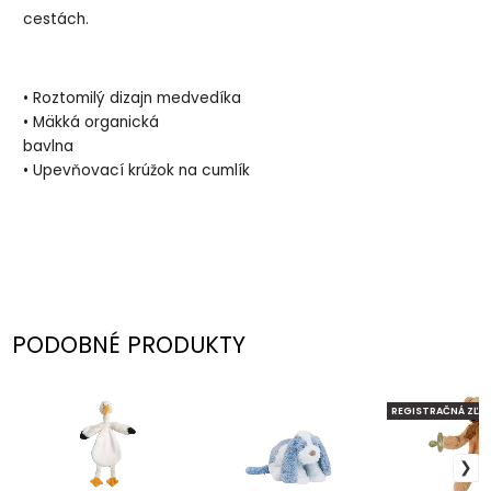
cestách.
• Roztomilý dizajn medvedíka
• Mäkká organická
bavlna
• Upevňovací krúžok na cumlík
PODOBNÉ PRODUKTY
REGISTRAČNÁ ZĽAV