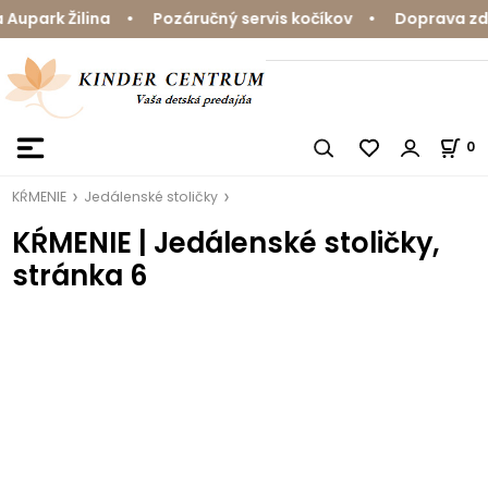
upark Žilina • Pozáručný servis kočíkov • Doprava zda
0
KŔMENIE
Jedálenské stoličky
KŔMENIE | Jedálenské stoličky,
stránka 6