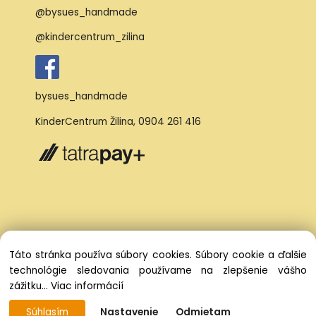
@bysues_handmade
@kindercentrum_zilina
bysues_handmade
KinderCentrum Žilina
,
0904 261 416
Táto stránka používa súbory cookies. Súbory cookie a ďalšie
technológie sledovania používame na zlepšenie vášho
zážitku...
Viac informácií
Súhlasím
Nastavenie
Odmietam