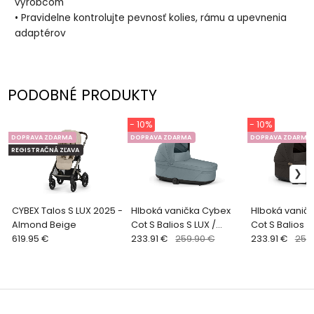
výrobcom
• Pravidelne kontrolujte pevnosť kolies, rámu a upevnenia
adaptérov
PODOBNÉ PRODUKTY
- 10%
- 10%
DOPRAVA ZDARMA
DOPRAVA ZDARMA
DOPRAVA ZDARMA
REGISTRAČNÁ ZĽAVA
CYBEX Talos S LUX 2025 -
Hlboká vanička Cybex
Hlboká vanič
Almond Beige
Cot S Balios S LUX /
Cot S Balios S
619.95 €
Talos S LUX - STORMY
233.91 €
259.90 €
Talos S LUX -
233.91 €
259
BLUE
CHOCOLATE 