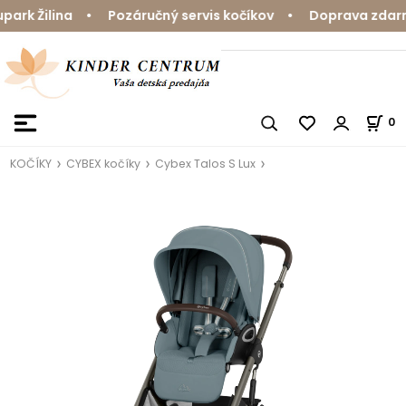
rk Žilina • Pozáručný servis kočíkov • Doprava zdarma 
0
KOČÍKY
CYBEX kočíky
Cybex Talos S Lux