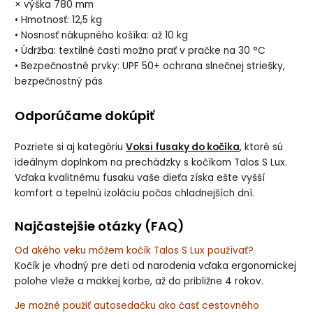
× výška 780 mm
• Hmotnosť: 12,5 kg
• Nosnosť nákupného košíka: až 10 kg
• Údržba: textilné časti možno prať v pračke na 30 °C
• Bezpečnostné prvky: UPF 50+ ochrana slnečnej striešky,
bezpečnostný pás
Odporúčame dokúpiť
Pozriete si aj kategóriu
Voksi fusaky do kočíka
, ktoré sú
ideálnym doplnkom na prechádzky s kočíkom Talos S Lux.
Vďaka kvalitnému fusaku vaše dieťa získa ešte vyšší
komfort a tepelnú izoláciu počas chladnejších dní.
Najčastejšie otázky (FAQ)
Od akého veku môžem kočík Talos S Lux používať?
Kočík je vhodný pre deti od narodenia vďaka ergonomickej
polohe vleže a mäkkej korbe, až do približne 4 rokov.
Je možné použiť autosedačku ako časť cestovného