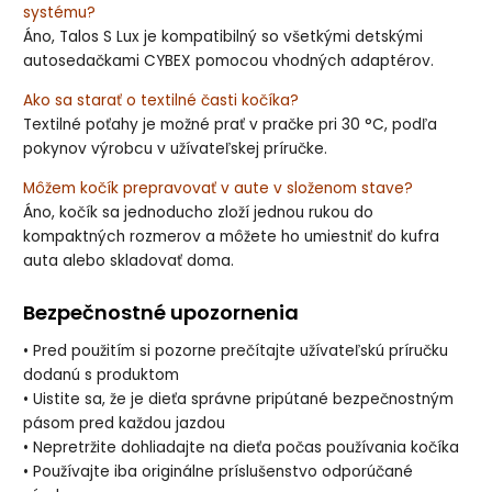
systému?
Áno, Talos S Lux je kompatibilný so všetkými detskými
autosedačkami CYBEX pomocou vhodných adaptérov.
Ako sa starať o textilné časti kočíka?
Textilné poťahy je možné prať v pračke pri 30 °C, podľa
pokynov výrobcu v užívateľskej príručke.
Môžem kočík prepravovať v aute v složenom stave?
Áno, kočík sa jednoducho zloží jednou rukou do
kompaktných rozmerov a môžete ho umiestniť do kufra
auta alebo skladovať doma.
Bezpečnostné upozornenia
• Pred použitím si pozorne prečítajte užívateľskú príručku
dodanú s produktom
• Uistite sa, že je dieťa správne pripútané bezpečnostným
pásom pred každou jazdou
• Nepretržite dohliadajte na dieťa počas používania kočíka
• Používajte iba originálne príslušenstvo odporúčané