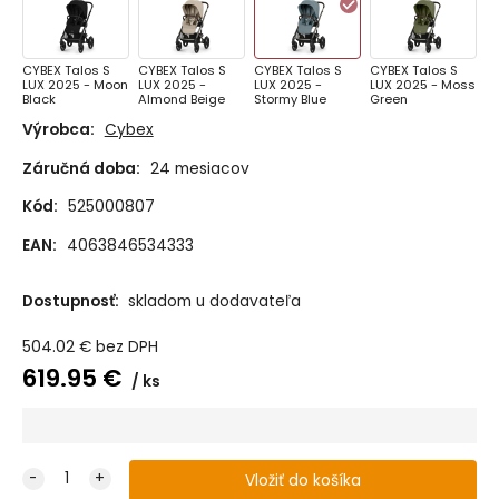
CYBEX Talos S
CYBEX Talos S
CYBEX Talos S
CYBEX Talos S
LUX 2025 - Moon
LUX 2025 -
LUX 2025 -
LUX 2025 - Moss
Black
Almond Beige
Stormy Blue
Green
Výrobca:
Cybex
Záručná doba:
24 mesiacov
Kód:
525000807
EAN:
4063846534333
Dostupnosť:
skladom u dodavateľa
504.02
€
bez DPH
619.95
€
ks