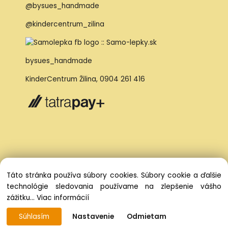
@bysues_handmade
@kindercentrum_zilina
bysues_handmade
KinderCentrum Žilina
,
0904 261 416
Táto stránka používa súbory cookies. Súbory cookie a ďalšie
technológie sledovania používame na zlepšenie vášho
zážitku...
Viac informácií
Súhlasím
Nastavenie
Odmietam
Vytvorené systémom ClickEshop.sk