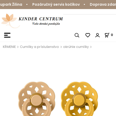
ark Žilina • Pozáručný servis kočíkov • Doprava zdarma
0
KŔMENIE
Cumlíky a príslušenstvo
okrúhle cumlíky