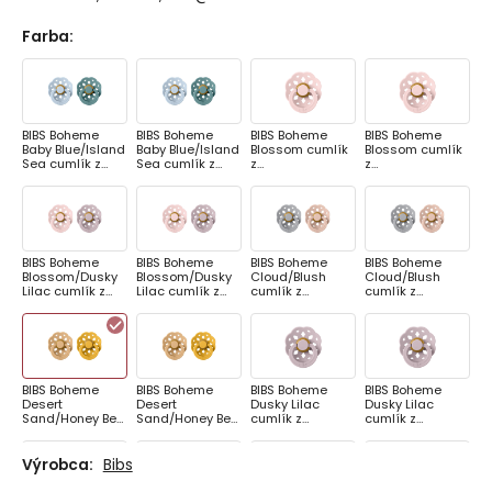
Farba
:
BIBS Boheme
BIBS Boheme
BIBS Boheme
BIBS Boheme
Baby Blue/Island
Baby Blue/Island
Blossom cumlík
Blossom cumlík
Sea cumlík z
Sea cumlík z
z
z
prírodného
prírodného
prírodnéhokauč
prírodnéhokauč
kaučuku 2ks,
kaučuku 2ks,
uku 1ks, veľkosť 1
uku 1ks, veľkosť 2
veľkosť 1
veľkosť 2
BIBS Boheme
BIBS Boheme
BIBS Boheme
BIBS Boheme
Blossom/Dusky
Blossom/Dusky
Cloud/Blush
Cloud/Blush
Lilac cumlík z
Lilac cumlík z
cumlík z
cumlík z
prírodného
prírodného
prírodného
prírodného
kaučuku 2ks,
kaučuku 2ks,
kaučuku 2ks,
kaučuku 2ks,
veľkosť 1
veľkosť 2
veľkosť 1
veľkosť 2
BIBS Boheme
BIBS Boheme
BIBS Boheme
BIBS Boheme
Desert
Desert
Dusky Lilac
Dusky Lilac
Sand/Honey Bee
Sand/Honey Bee
cumlík z
cumlík z
cumlík z
cumlík z
prírodnéhokauč
prírodnéhokauč
prírodného
prírodného
uku 1ks, veľkosť 1
uku 1ks, veľkosť 2
kaučuku 2ks,
kaučuku 2ks,
Výrobca:
Bibs
veľkosť 1
veľkosť 2