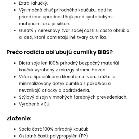
Extra ľahučký.
Výnimočná chuť prírodného kaučuku, deti ho
prirodzene uprednostňujú pred syntetickými
materiálmi ako je silikón.
Guľatý / čerešnový tvar sacej časti si často obľúbia
aj deti, ktoré odmietajú iné tvary cumlíka.
Prečo rodičia obľubujú cumlíky BIBS?
Dieťa saje len 100% prírodný bezpečný materiál –
kaučuk vyrobený z miazgy stromu Hevea.
Vďaka špeciálnemu klenutému tvaru krúžku je
minimalizovaný dotyk cumlíka s pokožkou a
nevznikajú otlačky a podráždenia.
Štýlový dizajn v mnohých farebných prevedeniach.
Vyrobené v EU.
Zloženie
:
Sacia časť: 100% prírodný kaučuk
Ostatné časti: polypropylén (PP)