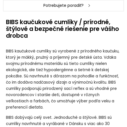
Potrebujete poradiť?
BIBS Boheme
BIBS Boheme
BIBS Boheme
BIBS Boheme
Sage/Cloud
Vanilla/Dark
Vanilla/Dark
Vanilla/Peach
cumlík z
Oak cumlík z
Oak cumlík z
cumlík z
BIBS kaučukové cumlíky / prírodné,
prírodného
prírodného
prírodného
prírodného
kaučuku 2ks,
kaučuku 2ks,
kaučuku 2ks,
kaučuku 2ks,
štýlové a bezpečné riešenie pre vášho
veľkosť 2
veľkosť 1
veľkosť 2
veľkosť 1
drobca
BIBS Boheme
BIBS Boheme
BIBS Boheme
BIBS Boheme
Vanilla/Peach
White/Sunshine
White/Sunshine
Woodchuck/Blus
BIBS kaučukové cumlíky sú vyrobené z prírodného kaučuku,
cumlík z
cumlík z
cumlík z
h cumlík z
prírodného
prírodného
prírodného
prírodného
ktorý je mäkký, pružný a príjemný pre detské ústa. Vďaka
kaučuku 2ks,
kaučuku 2ks,
kaučuku 2ks,
kaučuku 2ks,
veľkosť 2
veľkosť 1
veľkosť 2
veľkosť 1
svojmu prírodnému materiálu sú tieto cumlíky nielen
ekologické, ale tiež hypoalergénne a šetrné k detskej
pokožke. Sú navrhnuté s dôrazom na pohodlie a funkčnosť,
BIBS Boheme
BIBS Boheme
BIBS Boheme
BIBS Boheme
Woodchuck/Blus
nočný
nočný
nočný
čo im dodáva nadčasový dizajn a výnimočnú kvalitu. BIBS
h cumlík z
Blush/Vanilla
Blush/Vanilla
Sage/Cloud
prírodného
cumlík z
cumlík z
cumlík z
cumlíky podporujú prirodzený sací reflex a sú vhodné pre
kaučuku 2ks,
prírodného
prírodného
prírodného
novorodencov i staršie deti, dostupné v rôznych
veľkosť 2
kaučuku 2ks,
kaučuku 2ks,
kaučuku 2ks,
veľkosť 1
veľkosť 2
veľkosť 1
veľkostiach a farbách, čo umožňuje výber podľa veku a
preferencií dieťaťa.
BIBS Boheme
nočný
Sage/Cloud
BIBS dobývajú celý svet. Jednoduché a štýlové. BIBS sú
cumlík z
cumlíky navrhnuté a vyrábané v Dánsku s viac ako 30
prírodného