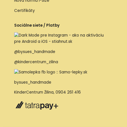
Nová norma I-Size
Certifikáty
Sociálne siete / Platby
@bysues_handmade
@kindercentrum_zilina
bysues_handmade
KinderCentrum Žilina
,
0904 261 416