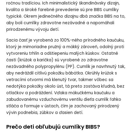
kaučuku 2ks,
ročnou tradíciou. Ich minimalistický škandinávsky dizajn,
veľkosť 2
kvalita a široké farebné prevedenie sú pre BIBS cumlíky
typické. Okrem jedinečného dizajnu dbá značka BIBS na to,
aby boli cumlíky zdravotne nezávadné a napomáhali
prirodzenému vývoju detí.
Sacia časť je vyrobená zo 100%-ného prírodného kaučuku,
ktorý je mimoriadne pružný a mäkký zároveň, odolný proti
vytvoreniu trhlín a odštiepeniu malých kúskov. Ostatné
časti (krúžok a karička) sú vyrobené zo zdravotne
nezávadného polypropylénu (PP). Cumlík je navrhnutý tak,
aby nedráždil citlivú pokožku bábätka. Okrúhly krúžok s
vetracími otvormi má klenutý tvar, takmer vôbec sa
nedotýka pokožky okolo úst, tá preto zostáva kľudná, bez
otlačkov a podráždení. Vďaka mäkučkému kaučuku a
zabudovanému vzduchovému ventilu dieťa cumlík ľahko
stláča a formuje v ústach, čím je zachovaný prirodzený
vývin podnebia, zúbkov a ďasien detí.
Prečo deti obľubujú cumlíky BIBS?