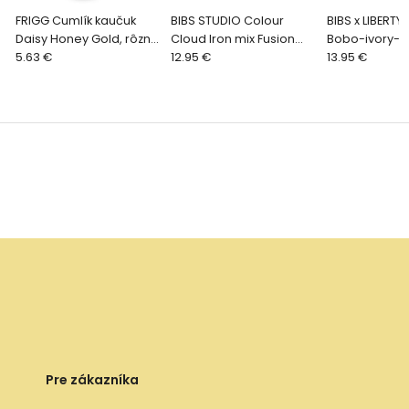
FRIGG Cumlík kaučuk
BIBS STUDIO Colour
BIBS x LIBERTY
Daisy Honey Gold, rôzne
Cloud Iron mix Fusion
Bobo-ivory-mi
veľkosti
5.63 €
cumlík z prírodného
12.95 €
kaučuku 2ks, 
13.95 €
kaučuku 2ks, veľkosť 2
Pre zákazníka