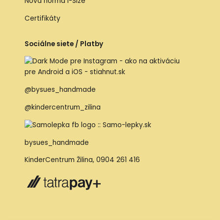
Nová norma I-Size
Certifikáty
Sociálne siete / Platby
@bysues_handmade
@kindercentrum_zilina
bysues_handmade
KinderCentrum Žilina
,
0904 261 416