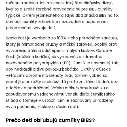
kaučuku 2ks,
ročnou tradíciou. Ich minimalistický škandinávsky dizajn,
veľkosť 2
kvalita a široké farebné prevedenie sú pre BIBS cumlíky
typické. Okrem jedinečného dizajnu dbá značka BIBS na to,
aby boli cumlíky zdravotne nezávadné a napomáhali
prirodzenému vývoju detí.
Sacia časť je vyrobená zo 100%-ného prírodného kaučuku,
ktorý je mimoriadne pružný a mäkký zároveň, odolný proti
vytvoreniu trhlín a odštiepeniu malých kúskov. Ostatné
časti (krúžok a karička) sú vyrobené zo zdravotne
nezávadného polypropylénu (PP). Cumlík je navrhnutý tak,
aby nedráždil citlivú pokožku bábätka. Okrúhly krúžok s
vetracími otvormi má klenutý tvar, takmer vôbec sa
nedotýka pokožky okolo úst, tá preto zostáva kľudná, bez
otlačkov a podráždení. Vďaka mäkučkému kaučuku a
zabudovanému vzduchovému ventilu dieťa cumlík ľahko
stláča a formuje v ústach, čím je zachovaný prirodzený
vývin podnebia, zúbkov a ďasien detí.
Prečo deti obľubujú cumlíky BIBS?