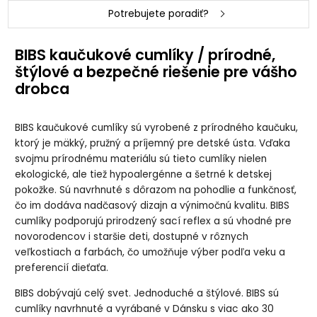
Potrebujete poradiť?
BIBS Boheme
BIBS Boheme
BIBS Boheme
BIBS Boheme
Sage/Cloud
Vanilla/Dark
Vanilla/Dark
Vanilla/Peach
cumlík z
Oak cumlík z
Oak cumlík z
cumlík z
BIBS kaučukové cumlíky / prírodné,
prírodného
prírodného
prírodného
prírodného
kaučuku 2ks,
kaučuku 2ks,
kaučuku 2ks,
kaučuku 2ks,
štýlové a bezpečné riešenie pre vášho
veľkosť 2
veľkosť 1
veľkosť 2
veľkosť 1
drobca
BIBS Boheme
BIBS Boheme
BIBS Boheme
BIBS Boheme
Vanilla/Peach
White/Sunshine
White/Sunshine
Woodchuck/Blus
BIBS kaučukové cumlíky sú vyrobené z prírodného kaučuku,
cumlík z
cumlík z
cumlík z
h cumlík z
prírodného
prírodného
prírodného
prírodného
ktorý je mäkký, pružný a príjemný pre detské ústa. Vďaka
kaučuku 2ks,
kaučuku 2ks,
kaučuku 2ks,
kaučuku 2ks,
veľkosť 2
veľkosť 1
veľkosť 2
veľkosť 1
svojmu prírodnému materiálu sú tieto cumlíky nielen
ekologické, ale tiež hypoalergénne a šetrné k detskej
pokožke. Sú navrhnuté s dôrazom na pohodlie a funkčnosť,
BIBS Boheme
BIBS Boheme
BIBS Boheme
BIBS Boheme
Woodchuck/Blus
nočný
nočný
nočný
čo im dodáva nadčasový dizajn a výnimočnú kvalitu. BIBS
h cumlík z
Blush/Vanilla
Blush/Vanilla
Sage/Cloud
prírodného
cumlík z
cumlík z
cumlík z
cumlíky podporujú prirodzený sací reflex a sú vhodné pre
kaučuku 2ks,
prírodného
prírodného
prírodného
novorodencov i staršie deti, dostupné v rôznych
veľkosť 2
kaučuku 2ks,
kaučuku 2ks,
kaučuku 2ks,
veľkosť 1
veľkosť 2
veľkosť 1
veľkostiach a farbách, čo umožňuje výber podľa veku a
preferencií dieťaťa.
BIBS Boheme
nočný
Sage/Cloud
BIBS dobývajú celý svet. Jednoduché a štýlové. BIBS sú
cumlík z
cumlíky navrhnuté a vyrábané v Dánsku s viac ako 30
prírodného