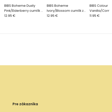
BIBS Boheme Dusty
BIBS Boheme
BIBS Colour
Pink/Elderberry cumlík z
Ivory/Blossom cumlík z
Vanilla/Corn
prírodného kaučuku 2ks,
12.95 €
prírodného kaučuku 2ks,
12.95 €
ík z prírodné
11.95 €
veľkosť 2
veľkosť 2
2ks, veľkosť 2
Pre zákazníka