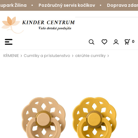
ark Žilina • Pozáručný servis kočíkov • Doprava zdarma
0
KŔMENIE
Cumlíky a príslušenstvo
okrúhle cumlíky