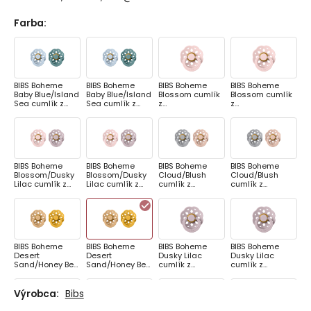
Farba
:
BIBS Boheme
BIBS Boheme
BIBS Boheme
BIBS Boheme
Baby Blue/Island
Baby Blue/Island
Blossom cumlík
Blossom cumlík
Sea cumlík z
Sea cumlík z
z
z
prírodného
prírodného
prírodnéhokauč
prírodnéhokauč
kaučuku 2ks,
kaučuku 2ks,
uku 1ks, veľkosť 1
uku 1ks, veľkosť 2
veľkosť 1
veľkosť 2
BIBS Boheme
BIBS Boheme
BIBS Boheme
BIBS Boheme
Blossom/Dusky
Blossom/Dusky
Cloud/Blush
Cloud/Blush
Lilac cumlík z
Lilac cumlík z
cumlík z
cumlík z
prírodného
prírodného
prírodného
prírodného
kaučuku 2ks,
kaučuku 2ks,
kaučuku 2ks,
kaučuku 2ks,
veľkosť 1
veľkosť 2
veľkosť 1
veľkosť 2
BIBS Boheme
BIBS Boheme
BIBS Boheme
BIBS Boheme
Desert
Desert
Dusky Lilac
Dusky Lilac
Sand/Honey Bee
Sand/Honey Bee
cumlík z
cumlík z
cumlík z
cumlík z
prírodnéhokauč
prírodnéhokauč
prírodného
prírodného
uku 1ks, veľkosť 1
uku 1ks, veľkosť 2
kaučuku 2ks,
kaučuku 2ks,
Výrobca:
Bibs
veľkosť 1
veľkosť 2