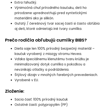
Extra ľahučký.
Výnimočná chuť prírodného kaučuku, deti ho
prirodzene uprednostňujú pred syntetickými
materiálmi ako je silikón.
Guľatý / čerešnový tvar sacej časti si často obľúbia
aj deti, ktoré odmietajú iné tvary cumlíka.
Prečo rodičia obľubujú cumlíky BIBS?
Dieťa saje len 100% prírodný bezpečný materiál –
kaučuk vyrobený z miazgy stromu Hevea.
Vďaka špeciálnemu klenutému tvaru krúžku je
minimalizovaný dotyk cumlíka s pokožkou a
nevznikajú otlačky a podráždenia.
Štýlový dizajn v mnohých farebných prevedeniach.
Vyrobené v EU.
Zloženie
:
Sacia časť: 100% prírodný kaučuk
Ostatné časti: polypropylén (PP)